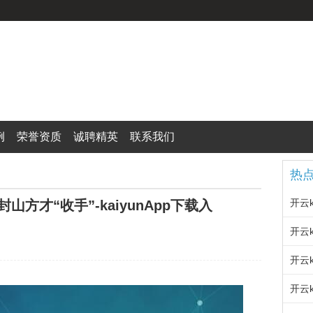
例
荣誉资质
诚聘精英
联系我们
热
封山方才“收手”-kaiyunApp下载入