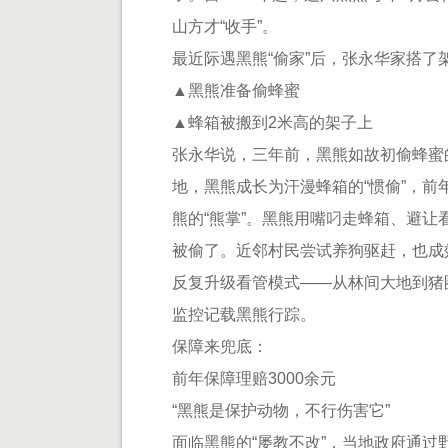
山方才“收手”。
最近际遇黑熊“偷家”后，张永华家搭了
▲黑熊准备偷蜂蜜
▲蜂箱被搬到2米高的架子上
张永华说，三年前，黑熊如故初偷蜂蜜
地，黑熊成长为汗漫蜂箱的“惯偷”，前
熊的“熊掌”。黑熊用嘴叼走蜂箱、避让
被偷了。近邻村民尝试养狗驱赶，也成
反复升级看管模式——从林间大地到猪圈
监控记载黑熊行踪。
保障来兜底：
前年保障理赔3000余元
“黑熊是保护动物，不行伤害它”
面临黑熊的“屡教不改”，当地政府通