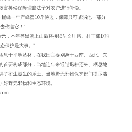
致害补偿保障理赔法子对农户进行补偿。
一桶蜂一年产蜂蜜10斤傍边，保障只可减弱他一部分
去伤害它！”
00余元，本年等黑熊上山后将接续呈文理赔。村干部赵唯
态保护是大事。”
栖息于平地丛林，在我国主要别离于西南、西北、东
的首要构成部分，当地连年来通过退耕还林、栖息地
供了衍生滋生的乐土。当地野无邪物保护部门提示浩
护好野无邪物和生态环境。
com