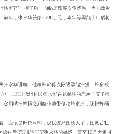
行伤害它”。据了解，面临黑熊屡次偷蜂蜜，当地政府
前年，张永华获赔3000余元，本年等黑熊上山后将
民张永华讲解，他家蜂箱再次际遇黑熊汗漫，蜂蜜被
先容，三江村6组村民张永华在龙保坪的老屋子养了蜜
，它用嘴把蜂桶搬到僻静地带偷吃蜂蜜后，还把蜂桶
看，应该是归拢只熊，仅仅这只熊长大了，比夙昔壮
休蛰伏后便定期“打听”张永华的蜂场，直至10月大雪封