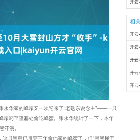
相
张永华家的蜂箱又一次迎来了“老熟东说念主”——一只
蜂箱叼至阻塞处偷吃蜂蜜。张永华统计了一下，本年
黑熊汗漫。
闻，这只黑熊已贯穿三年偷他家的蜂蜜了，但“黑熊属于