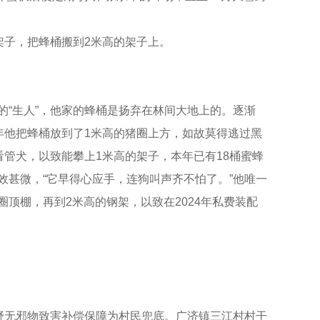
架子，把蜂桶搬到2米高的架子上。
的“生人”，他家的蜂桶是扬弃在林间大地上的。逐渐
年他把蜂桶放到了1米高的猪圈上方，如故莫得逃过黑
看管犬，以致能攀上1米高的架子，本年已有18桶蜜蜂
效甚微，“它早得心应手，连狗叫声齐不怕了。”他唯一
顶棚，再到2米高的钢架，以致在2024年私费装配
过野无邪物致害补偿保障为村民兜底。广济镇三江村村干