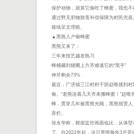
保护动物，就算它偷吃了蜂蜜，我也不
通过野无邪物致害补偿保障为村民兜底。
接续呈文理赔。
▲黑熊入户偷蜂蜜
黑熊又来了：
三年来技艺越发熟习
蜂桶藏到猪圈上方齐难逃它的“黑手”
伸开剩余73%
最近，广济镇三江村村干部赵唯接到村
偷。“老熊连着几天齐来搬蜂蜜！”赵唯
蜂，贯穿几年被黑熊光顾，黑熊很贤人
弄烂。
张永华称，根据监控画面临比，从体型
了。自2022年起，这只黑熊每年3月罢