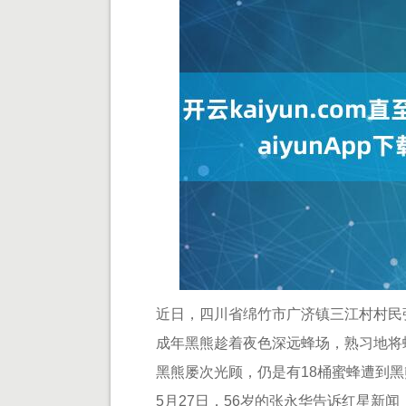
近日，四川省绵竹市广济镇三江村村民
成年黑熊趁着夜色深远蜂场，熟习地将
黑熊屡次光顾，仍是有18桶蜜蜂遭到
5月27日，56岁的张永华告诉红星新