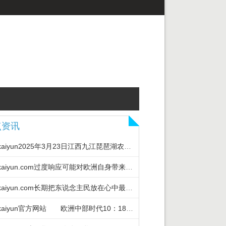
点资讯
开云kaiyun2025年3月23日江西九江琵琶湖农产物物流有限公司价钱行情-k
开云kaiyun.com过度响应可能对欧洲自身带来更大伤害-kaiyunApp下
开云kaiyun.com长期把东说念主民放在心中最高位置-kaiyunApp下载
开云kaiyun官方网站 欧洲中部时代10：18-kaiyunApp下载入口|