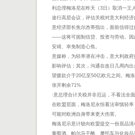
利总理梅洛尼在昨天（3日）取消一王
途行高层会议，评估关税对意大利经济
意经济部长焦尔杰蒂指出，面前信得过
——这将可扼制信贷、投资与劳动。因
安靖、幸免制造心焦。
意媒称，为轻率潜在冲击，意大利政府
影响评估；其次，沟通在改日几周内出
望拨款介于20亿至50亿欧元之间。梅
张开剩余71%
·意总理合计关税并非厄运，不看法全
在欧盟层面，梅洛尼永恒看法审慎轻率
可能对欧洲自身带来更大伤害。
梅洛尼示意计较向欧盟提交一份居品清单
葡萄酒、帕尔马干酪、摩托车与化妆品