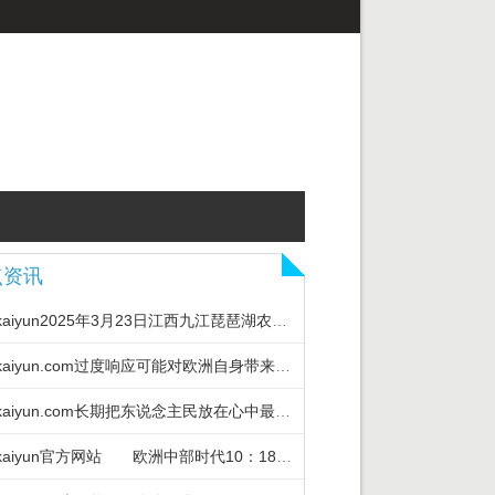
点资讯
开云kaiyun2025年3月23日江西九江琵琶湖农产物物流有限公司价钱行情-k
开云kaiyun.com过度响应可能对欧洲自身带来更大伤害-kaiyunApp下
开云kaiyun.com长期把东说念主民放在心中最高位置-kaiyunApp下载
开云kaiyun官方网站 欧洲中部时代10：18-kaiyunApp下载入口|