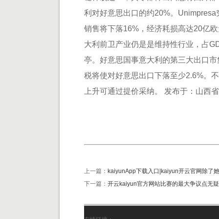
利对好意思出口的约20%。Unimpre
销售将下落16%，经济耗损高达20亿欧
大利前卫产业仍是是维持性行业，占GD
亭。好意思国事意大利的第三大出口市
税将使对好意思出口下落至少2.6%。
上升可通过提价采纳。 发布于：山西省
上一篇：
kaiyunApp下载入口|kaiyun开云官网除了
下一篇：
开云kaiyun官方网站比赛的最大争议点无疑是裁