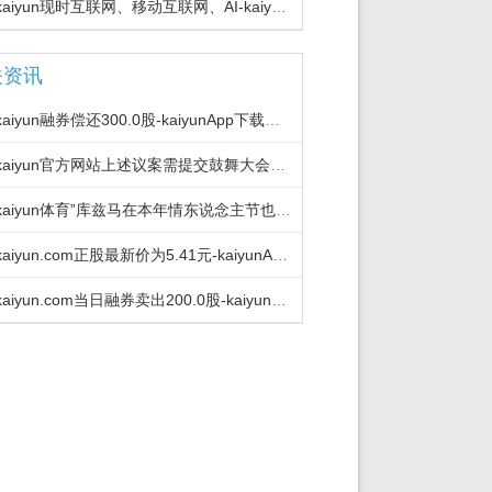
开云kaiyun现时互联网、移动互联网、AI-kaiyunApp下载入口|kai
关资讯
开云kaiyun融券偿还300.0股-kaiyunApp下载入口|kaiyun开
开云kaiyun官方网站上述议案需提交鼓舞大会审议-kaiyunApp下载入口|
开云kaiyun体育”库兹马在本年情东说念主节也曾向温妮求婚-kaiyunApp
开云kaiyun.com正股最新价为5.41元-kaiyunApp下载入口|ka
开云kaiyun.com当日融券卖出200.0股-kaiyunApp下载入口|k