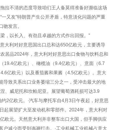
府拖拉不清的态度导致咱们王人备莫得准备好濒临这场
“一又友”特朗普产生公开矛盾，特意淡化问题的严重
口吻发言。
脊梁，以长入、有劲且卓越的方式作出回报。”
，意大利对好意思国出口总和达650亿欧元，主要诱导
农居品2024年，意大利对好意思出口食物与饮料总和
19.4亿欧元）、橄榄油（9.4亿欧元）、意面（6.7
4.6亿欧元）以及番茄酱和果酱（4.5亿欧元）。意大
新关税可能导致关系出口业务萎缩三分之一，受冲击最大的地
涅、威尼托和坎帕尼亚。展望葡萄酒耗损可达3.9
橄榄油约2亿欧元。·汽车与摩托车自4月3日午夜起，好意思
3日起展望扩大至发动机和零部件。2024年，意大利对
3亿欧元。天然意大利并非整车出口大国，但手脚供应
客户减少而受到迤逦打击。·工业机械工业机械占意大