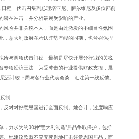
人日程，伏击召集副总理塔亚尼、萨尔维尼及多位部前
的潜在冲击，并分析最易受影响的产业。
的风险并非关税本人，而是由此激发的不细目性氛围
此，意大利政府在承认阵势严峻的同期，也号召保捏
拟给与两项伏击门径。最初是尽快开展分行业的关税
台专项经济王法，为受冲击的行业提供财政支捏，展
洛尼还计较下周与各行业代表会谈，汇注第一线反馈。
面反制
，反对对好意思国进行全面反制。她合计，过度响应
，力求为约30种“意大利制造”居品争取保护，包括
等。她建议欧盟不应无死别地打击好意思国居品，而