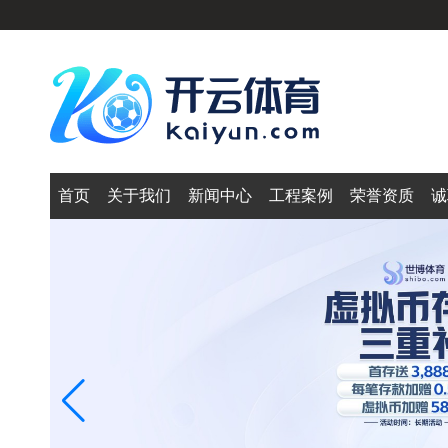
首页
关于我们
新闻中心
工程案例
荣誉资质
诚