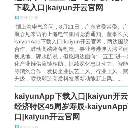
下载入口|kaiyun开云官网
2026-08-06
据上海电气音问，8月21日，广东省委常委、
航会见来访的上海电气集团党委通知、董事长
kaiyunApp下载入口|kaiyun开云官网，两
合作、鼓动高端装备制造、事业粤港澳大湾区
换见地。郭永航说，但愿两边面向“十五五”进
化产业链供应链相助，抓续深化忠良动力、智
等鸿沟合作，发扬企业技艺上风、行业上风，
升级，联袂塑造高质料发展新动能新上风。...
kaiyunApp下载入口|kaiyun
经济特区45周岁寿辰-kaiyunAp
口|kaiyun开云官网
2026-08-05