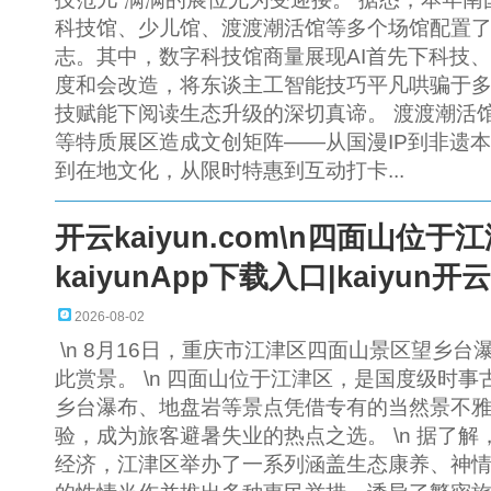
科技馆、少儿馆、渡渡潮活馆等多个场馆配置
志。其中，数字科技馆商量展现AI首先下科技
度和会改造，将东谈主工智能技巧平凡哄骗于
技赋能下阅读生态升级的深切真谛。 渡渡潮活馆
等特质展区造成文创矩阵——从国漫IP到非遗
到在地文化，从限时特惠到互动打卡...
开云kaiyun.com\n四面山位于江
kaiyunApp下载入口|kaiyun开
2026-08-02
\n 8月16日，重庆市江津区四面山景区望乡台
此赏景。 \n 四面山位于江津区，是国度级时
乡台瀑布、地盘岩等景点凭借专有的当然景不
验，成为旅客避暑失业的热点之选。 \n 据了
经济，江津区举办了一系列涵盖生态康养、神