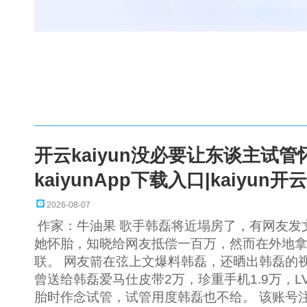
开云kaiyun没必要让东谈主试管
kaiyunApp下载入口|kaiyun开
2026-08-07
作家：牛油果 歌手韩磊将近塌房了，有网友发
她怀胎，知晓给网友抵偿一百万，然而在外地
联。 网友箭在弦上文爆料韩磊，还晒出韩磊的
曾送给韩磊爱马仕皮带2万，珍重手机1.9万，L
胎时作念试管，试管用度韩磊也不给。 该账号