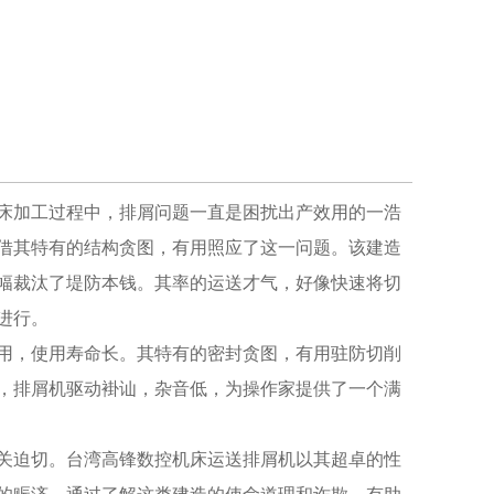
床加工过程中，排屑问题一直是困扰出产效用的一浩
借其特有的结构贪图，有用照应了这一问题。该建造
幅裁汰了堤防本钱。其率的运送才气，好像快速将切
进行。
用，使用寿命长。其特有的密封贪图，有用驻防切削
，排屑机驱动褂讪，杂音低，为操作家提供了一个满
关迫切。台湾高锋数控机床运送排屑机以其超卓的性