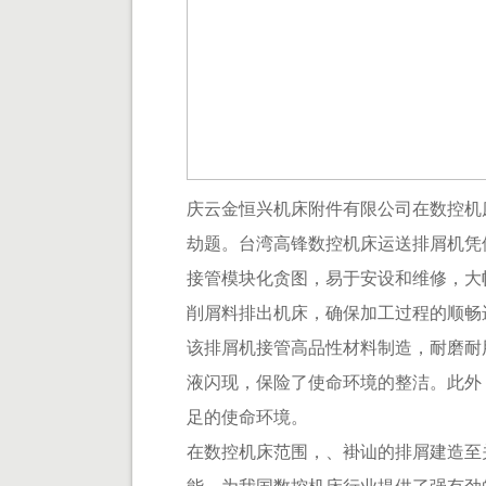
庆云金恒兴机床附件有限公司在数控机
劫题。台湾高锋数控机床运送排屑机凭
接管模块化贪图，易于安设和维修，大
削屑料排出机床，确保加工过程的顺畅
该排屑机接管高品性材料制造，耐磨耐
液闪现，保险了使命环境的整洁。此外
足的使命环境。
在数控机床范围，、褂讪的排屑建造至