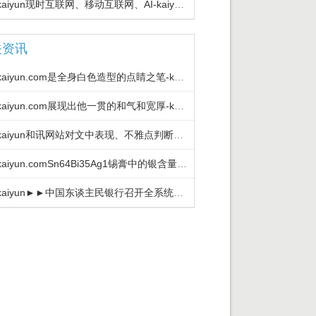
开云kaiyun现时互联网、移动互联网、AI-kaiyunApp下载入口|kai
关资讯
开云kaiyun.com是全身白色造型的点睛之笔-kaiyunApp下载入口|k
开云kaiyun.com展现出他一贯的和气和宽厚-kaiyunApp下载入口|k
开云kaiyun和讯网站对文中表现、不雅点判断保执中立-kaiyunApp下载入
开云kaiyun.comSn64Bi35Ag1锡膏中的银含量仅为1%-kaiyu
开云kaiyun►►中国东谈主民银行召开全系统会议-kaiyunApp下载入口|