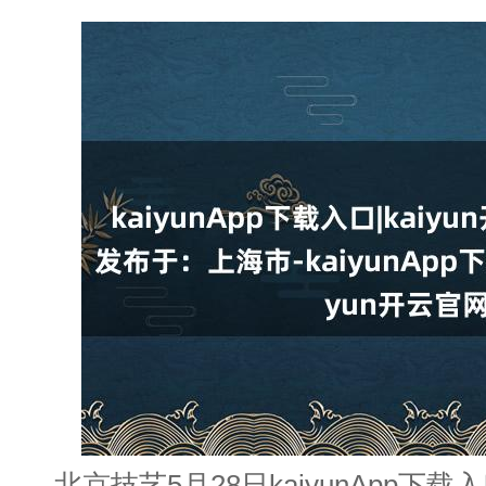
北京技艺5月28日kaiyunApp下载入