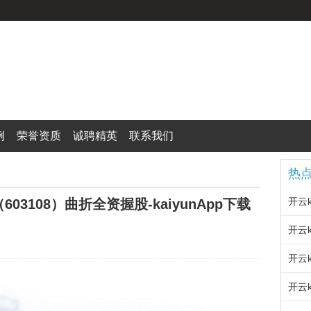
例
荣誉资质
诚聘精英
联系我们
热
03108）曲折全资握股-kaiyunApp下载