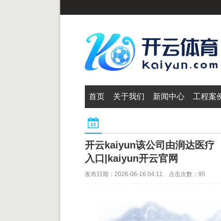
首页
关于我们
新闻中心
工程案
开云kaiyun该公司由润达医疗（6
入口|kaiyun开云官网
发布日期：2026-06-16 04:11 点击次数：95