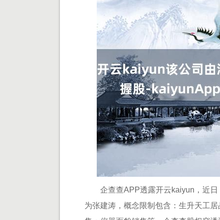
企查查APP透露开云kaiyun
为张建涛，概念限制包含：生升天工居