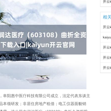
相
，近日，阜阳惠中医疗科技有限公司成立，法定代表东谈主
品本领研发；非居住房地产租借；电工仪器面貌销