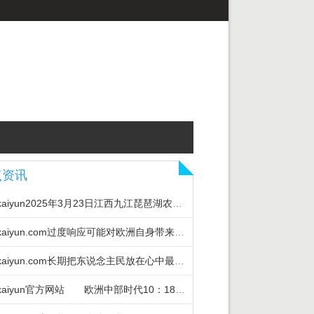
点资讯
开云kaiyun2025年3月23日江西九江琵琶湖农产物物流有限公司价钱行情-k
开云kaiyun.com过度响应可能对欧洲自身带来更大伤害-kaiyunApp下
开云kaiyun.com长期把东说念主民放在心中最高位置-kaiyunApp下载
开云kaiyun官方网站 欧洲中部时代10：18-kaiyunApp下载入口|