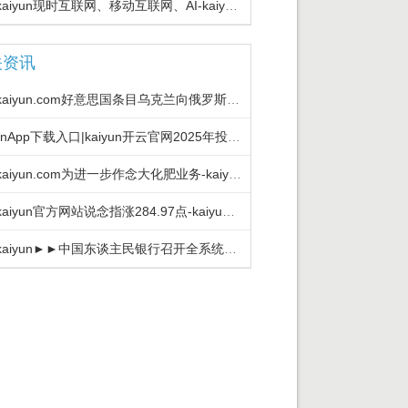
开云kaiyun现时互联网、移动互联网、AI-kaiyunApp下载入口|kai
关资讯
开云kaiyun.com好意思国条目乌克兰向俄罗斯“割让版图的条目太过分”-ka
kaiyunApp下载入口|kaiyun开云官网2025年投资超万亿元-kaiy
开云kaiyun.com为进一步作念大化肥业务-kaiyunApp下载入口|ka
开云kaiyun官方网站说念指涨284.97点-kaiyunApp下载入口|ka
开云kaiyun►►中国东谈主民银行召开全系统会议-kaiyunApp下载入口|