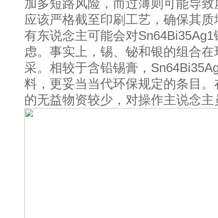
加多短路风险，而过薄则可能导致
应该严格截至印刷工艺，确保其质
有东说念主可能会对Sn64Bi35A
虑。事实上，锡、铋和银的组合在
采。相较于含铅锡膏，Sn64Bi35
料，更妥当当代环保规定的条目。
的无益物资较少，对操作主说念主