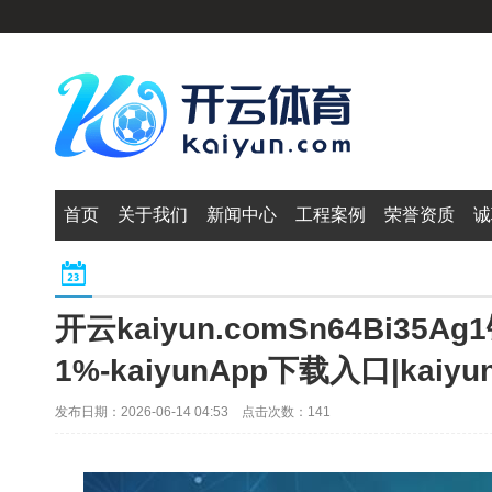
首页
关于我们
新闻中心
工程案例
荣誉资质
诚
开云kaiyun.comSn64Bi3
1%-kaiyunApp下载入口|kai
发布日期：2026-06-14 04:53 点击次数：141