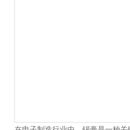
在电子制造行业中，锡膏是一种关