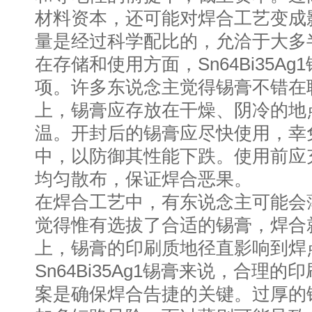
材料资本，还可能对焊合工艺变成
量是经过科学配比的，允洽于大多
在存储和使用方面，Sn64Bi35A
项。许多东说念主觉得锡膏不错在
上，锡膏应存放在干燥、阴冷的地
温。开封后的锡膏应尽快使用，幸
中，以防御其性能下跌。使用前应
均匀散布，保证焊合恶果。
在焊合工艺中，有东说念主可能会
觉得惟有选拔了合适的锡膏，焊合
上，锡膏的印刷质地径直影响到焊
Sn64Bi35Ag1锡膏来说，合理
案是确保焊合告捷的关键。过厚的