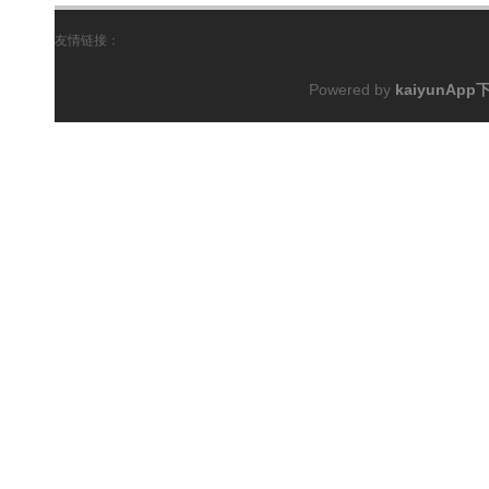
友情链接：
Powered by
kaiyunAp