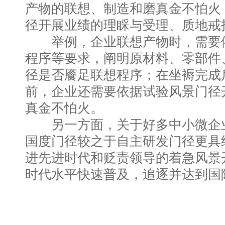
产物的联想、制造和磨真金不怕火
径开展业绩的理睬与受理、质地戒
举例，企业联想产物时，需要依
程序等要求，阐明原材料、零部件
径是否餍足联想程序；在坐褥完成
前，企业还需要依据试验风景门径
真金不怕火。
另一方面，关于好多中小微企业
国度门径较之于自主研发门径更具
进先进时代和贬责领导的着急风景开云
时代水平快速普及，追逐并达到国