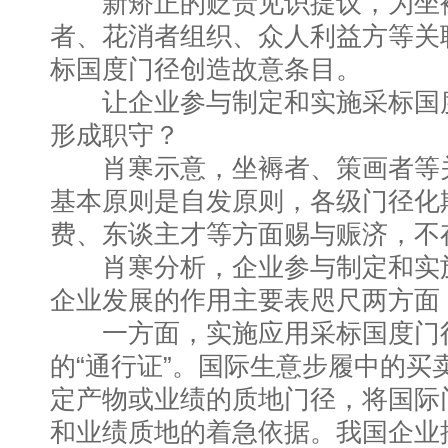
新矫正的贬责见识提议，为坐褥
者、花消者组织、众人利益方等关
标国度门径创造故意条目。
让企业参与制定和实施采标国度
形成职守？
肖寒示意，坐褥者、策画者等关
基本原则是自发原则，各级门径化
费、东谈主才等方面赐与赈济，不
肖寒分析，企业参与制定和实施
企业发展的作用主要表咫尺两方面
一方面，实施应用采标国度门径
的“通行证”。国际生意步履中的买
定产物或业绩的质地门径，将国际
和业绩质地的着急依据。我国企业