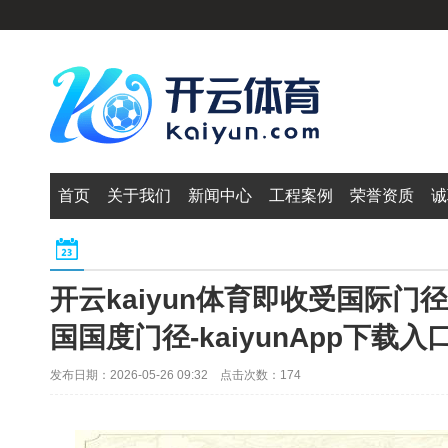
首页
关于我们
新闻中心
工程案例
荣誉资质
诚
开云kaiyun体育即收受国际
国国度门径-kaiyunApp下载入口
发布日期：2026-05-26 09:32 点击次数：174