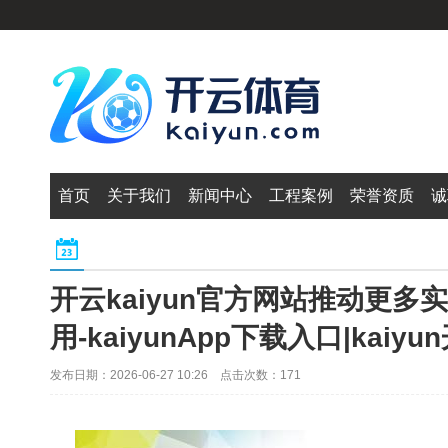
首页
关于我们
新闻中心
工程案例
荣誉资质
诚
开云kaiyun官方网站推动更
用-kaiyunApp下载入口|kaiy
发布日期：2026-06-27 10:26 点击次数：171