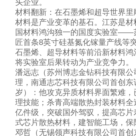
头企业。
材料翻新：在石墨烯和超导世界里
材料是产业变革的基石。江苏是材
国材料鸿沟独一的国度实验室——
匠首条8英寸硅基氮化镓量产线等
石墨烯、超导材料等前沿新材料鸿
将实验室后果转动为产业竞争力。
潘远志（苏州博志金钻科技有限公
理，南通志芯科技有限公司首创东
岁）：他攻克异质材料界面繁难，
理技能；杀青高端散热封装材料全
亿件级，突破国外驾驭，提高芯片
式芯片散热材料，建智能工场，保
邓哲（无锡领声科技有限公司首创