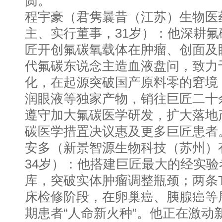
阓。
程宇豪（君隽曩昔（江苏）生物医
主、实行董事，31岁）：他深耕氟
匠开创氟碳氧载体在肿瘤、创面及
代氟碳东说念主造血液盘问，致力
化，在起源突破国产原料零的窘境
润眼液等独家产物，销往巨匠二十
遵守加大氟碳医学研发，扩大落地
碳医学措置决议惠及更多巨匠患者
安多（新景智源生物科技（苏州）
34岁）：他搭建巨匠最大的经实验
库，突破实体肿瘤调整瓶颈；两条T
床检修阶段，在卵巢癌、胰腺癌等
期患者“人命新火种”。他正在激动