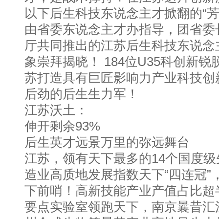
以下后生科技东说念主才掀翻的“芳
由省委东说念主才办指导，团省委
厅共同推出的江苏后生科技东说念主才
象崇拜揭晓！ 184位U35科创新
苏打造具有巨匠影响力产业科技创
后劲的后生生力军！
江苏沃土：
伸开剩余93%
后生英才远景万里的弥远舞台
江苏，领有天下最多的14个国度
造业高质地发展指数天下“四连冠”
下前哨！高新技能产业产值占比超
要点实验室领跑天下，南京曩昔汇