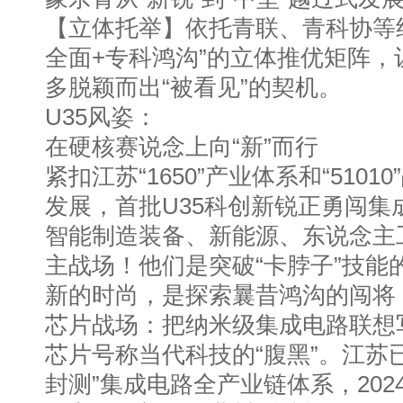
【立体托举】依托青联、青科协等
全面+专科鸿沟”的立体推优矩阵
多脱颖而出“被看见”的契机。
U35风姿：
在硬核赛说念上向“新”而行
紧扣江苏“1650”产业体系和“510
发展，首批U35科创新锐正勇闯集
智能制造装备、新能源、东说念主
主战场！他们是突破“卡脖子”技能
新的时尚，是探索曩昔鸿沟的闯将
芯片战场：把纳米级集成电路联想写
芯片号称当代科技的“腹黑”。江苏
封测”集成电路全产业链体系，20