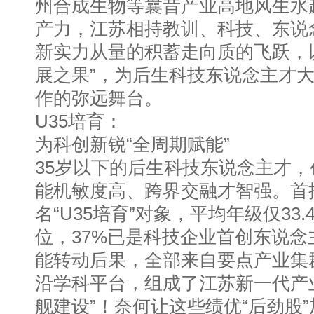
州合成生物等曩昔产业高地风生水
产力，江苏相持教训、科技、东说
新实力从量的积蓄走向质的飞跃，以
展之果”，为后生科技东说念主才
作的弥远舞台。
U35培育：
为科创新锐“全周期赋能”
35岁以下的后生科技东说念主才
能机敏度高、跨界交融才智强。首批
名“U35培育”对象，平均年级仅33
位，37%已是科技企业首创东说念
能转动后果，全部来自要点产业集
沿学科平台，组成了江苏新一代产
舰建设”！奈何让这些绩优“后劲股