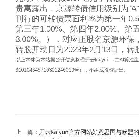
贵寓露出，京源转债信用级别为“A
刊行的可转债票面利率为第一年0.50
第三年1.00%、第四年2.00%、第
3.00%。），对应正股名京源环保
转股开动日为2023年2月13日，转股
以上本体为本站据公开信息整理开云kaiyun，由AI算法
310104345710301240019号），不组成投资提出。
上一篇：
开云kaiyun官方网站好意思国与欧盟