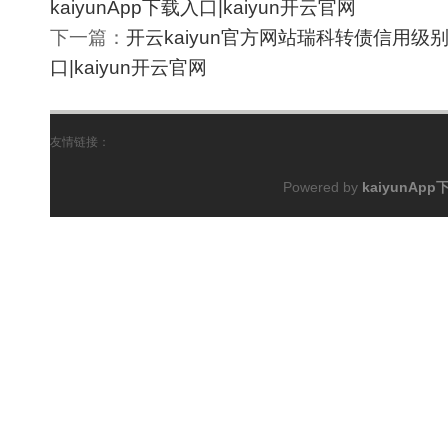
kaiyunApp下载入口|kaiyun开云官网
下一篇：
开云kaiyun官方网站瑞科转债信用级别为“
口|kaiyun开云官网
友情链接：
Powered by
kaiyunAp