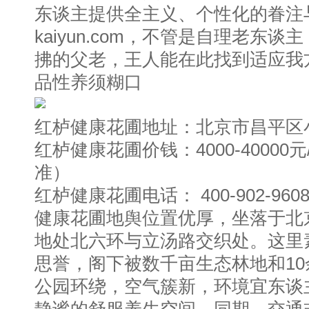
东谈主提供全主义、个性化的眷注
kaiyun.com，不管是自理老东
拂的父老，王人能在此找到适应我
品性养须糊口
红栌健康花圃地址：北京市昌平区
红栌健康花圃价钱：4000-4000
准）
红栌健康花圃电话： 400-902-96
健康花圃地舆位置优厚，坐落于北
地处北六环与立汤路交织处。这里素
思誉，阁下被数千亩生态林地和1
公园环绕，空气簇新，环境宜东谈