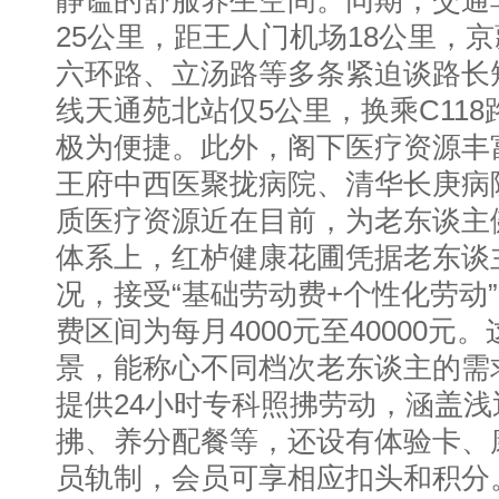
静谧的舒服养生空间。同期，交通
25公里，距王人门机场18公里，
六环路、立汤路等多条紧迫谈路长
线天通苑北站仅5公里，换乘C11
极为便捷。此外，阁下医疗资源丰
王府中西医聚拢病院、清华长庚病
质医疗资源近在目前，为老东谈主
体系上，红栌健康花圃凭据老东谈
况，接受“基础劳动费+个性化劳动
费区间为每月4000元至40000
景，能称心不同档次老东谈主的需
提供24小时专科照拂劳动，涵盖
拂、养分配餐等，还设有体验卡、
员轨制，会员可享相应扣头和积分