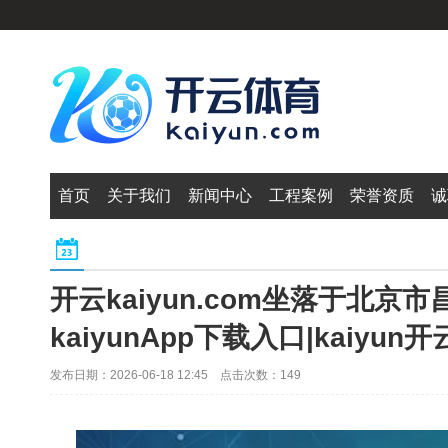
首页
关于我们
新闻中心
工程案例
荣誉资质
诚
开云kaiyun.com坐落于北京
kaiyunApp下载入口|kaiyun
发布日期：2026-06-18 12:45 点击次数：149