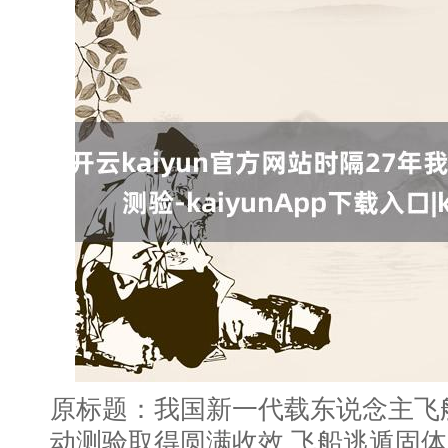
原标题：我国新一代载东说念主飞船
动测验取得圆满收效 飞船逃遁固