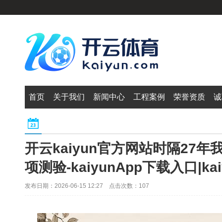
首页
关于我们
新闻中心
工程案例
荣誉资质
诚
开云kaiyun官方网站时隔27
项测验-kaiyunApp下载入口|k
发布日期：2026-06-15 12:27 点击次数：107