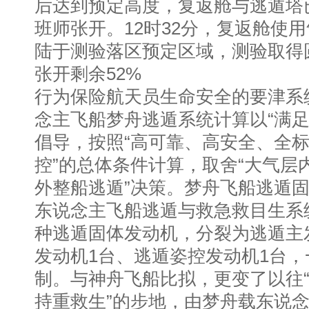
后达到预定高度，复返舱与逃遁塔
班师张开。12时32分，复返舱使
陆于测验落区预定区域，测验取得
张开剩余52%
行为保险航天员生命安全的要津系
念主飞船梦舟逃遁系统计算以“满足
倡导，按照“高可靠、高安全、全
控”的总体条件计算，取舍“大气层
外整船逃遁”决策。梦舟飞船逃遁
东说念主飞船逃遁与救急救目生系
种逃遁固体发动机，分裂为逃遁主
发动机1台、逃遁姿控发动机1台
制。与神舟飞船比拟，更变了以往
持重救生”的步地，由梦舟载东说