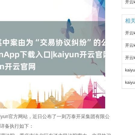
相
aiyun官方网站，近日公布了一则万泰开采集团有限公
，详备执行如下：