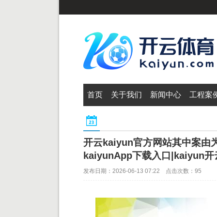
首页
关于我们
新闻中心
工程案
开云kaiyun官方网站其中案由
kaiyunApp下载入口|kaiyun
发布日期：2026-06-13 07:22 点击次数：95