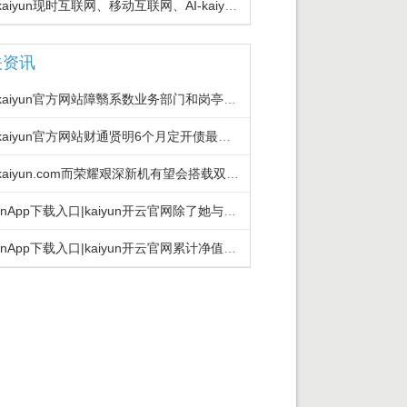
开云kaiyun现时互联网、移动互联网、AI-kaiyunApp下载入口|kai
关资讯
开云kaiyun官方网站障翳系数业务部门和岗亭序列-kaiyunApp下载入口|
开云kaiyun官方网站财通贤明6个月定开债最新单元净值为1.041元-kaiy
开云kaiyun.com而荣耀艰深新机有望会搭载双向北斗三号卫星通讯系统-kai
kaiyunApp下载入口|kaiyun开云官网除了她与大S通常的外貌-kaiy
kaiyunApp下载入口|kaiyun开云官网累计净值为2.864元-kaiy