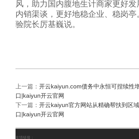
风，助力国内腹地生计商家更好发
内销渠谈，更好地稳企业、稳岗亭
验院长厉基巍说。
上一篇：
开云kaiyun.com债务中永恒可捏续性增强
口|kaiyun开云官网
下一篇：
开云kaiyun官方网站从精确帮扶到区域协
口|kaiyun开云官网
友情链接：