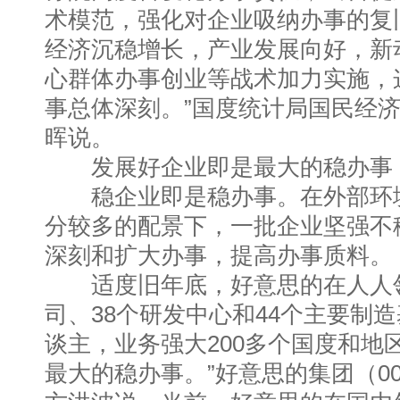
术模范，强化对企业吸纳办事的复
经济沉稳增长，产业发展向好，新
心群体办事创业等战术加力实施，
事总体深刻。”国度统计局国民经
晖说。
发展好企业即是最大的稳办事
稳企业即是稳办事。在外部环境
分较多的配景下，一批企业坚强不
深刻和扩大办事，提高办事质料。
适度旧年底，好意思的在人人领
司、38个研发中心和44个主要制造
谈主，业务强大200多个国度和地
最大的稳办事。”好意思的集团（00