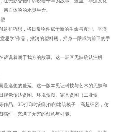
，在光影交错中诉说着千年的故事。这里，非遗文化
、亲自体验的水灵生命。
重塑
用创意和巧想，将日常物件赋予新的生命与真理。平淡
好意思学”作品；撤消的塑料瓶，摇身一酿成为前卫的手
在诉说着属于我方的故事。这一展区无缺确认注解
撞
而是逸想的蔓延。这一版本见证科技与艺术的无缺和
出视觉传达贪图、环境贪图、家具贪图（工业贪
等作品。3D打印时刻制作的建筑模子，高超细密，仿
贪图稿件，充满了无穷的创意与可能。