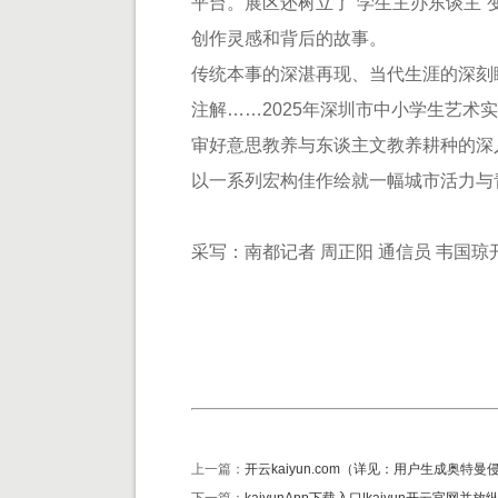
平台。展区还树立了“学生主办东谈主
创作灵感和背后的故事。
传统本事的深湛再现、当代生涯的深刻
注解……2025年深圳市中小学生艺术
审好意思教养与东谈主文教养耕种的深
以一系列宏构佳作绘就一幅城市活力与
采写：南都记者 周正阳 通信员 韦国琼开
上一篇：
开云kaiyun.com（详见：用户生成奥特曼侵权