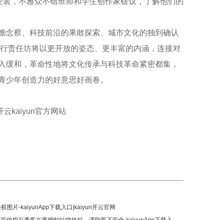
”变装，不雅众不错班师和学生创作家磋议，了解他们的
瞻念察、科技前沿的果敢探索、城市文化的独到确认
实行责任坊将以更开放的姿态、更丰富的内涵，连接对
入缓和，革命性地将文化传承与科技革命紧密都集，
青少年创造力的好意思好画卷。
云kaiyun官方网站
图片-kaiyunApp下载入口|kaiyun开云官网