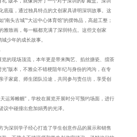
有礼”版本，就像洞开了一个对于深圳的矿藏盒。深圳
化底蕴，通过独具特点的文创家具讲明深圳故事。这
“南头古城”“大运中心体育馆”的摆饰品，高超工整；
的雅致画，每一幅都充满了深圳特点。这些文创家
鹏城少年的成长故事。
忆
是展览的现场顶流，本年更是带来陶艺、掐丝搪瓷、擂茶
时光”版本，不雅众不错梗阻年纪与身份的鸿沟，在专
亲子家庭、师生团队沿途，共同参与责任坊，享受创
半天运筹帷幄”，学校在展览开展时分可预约场面，进行
磋议中碰撞出愈加娟秀的光泽。
方为深圳学子经心打造了学生创意作品的展示和销售