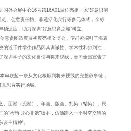
国外会展中心16号馆16A01展位亮相，以“好意思润
式展览、创意责任坊、非遗活化实行等多元体式，全标
丰硕适度，助力深圳“好意思育之城”树立。
命创意贪图适度展初度亮相文博会，便赶紧招引了海表
校的近千件学生作品因其训诫性、学术性和独到性，
了深圳学子的文化自信与将来视线，更向全国宣告了
大版本串联起一条从文化根脉到将来视线的完整叙事链，
好意思育实行场域。
艺、面塑（泥塑）、年画、版画、扎染（蜡染）、民
的“承韵·匠心非遗”版本，仿佛踏入一个时空交错的
东谈主精神”。