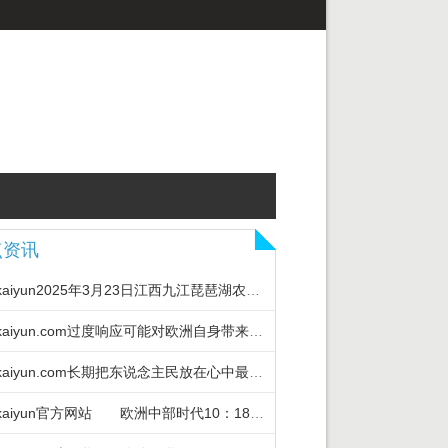
点资讯
开云kaiyun2025年3月23日江西九江琵琶湖农产物物流有限公司价钱行情-k
开云kaiyun.com过度响应可能对欧洲自身带来更大伤害-kaiyunApp下
开云kaiyun.com长期把东说念主民放在心中最高位置-kaiyunApp下载
开云kaiyun官方网站 欧洲中部时代10：18-kaiyunApp下载入口|