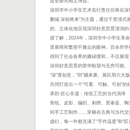
度全新亮相文博会。
深圳市中小学生艺术实行责任坊将在深圳
鹏城 深创将来”为主题，通过千里浸
的、立体化地呈现深圳好意思育浸润的
据了解，2024年，深圳市中小学生革
里展商和繁密不雅众的眼神。百余所学
得到了社会各界的庸碌缓和，不仅展现
深圳好意思育的荣华盼望与无穷可能。
“深”度创意，“圳”撼来袭。展区用六
共同打造出一个“可看、可触、可创”的
承韵·匠心非遗：传统工艺的当代演绎
剪纸、皮影、编织、刺绣、景泰蓝、陶
间手工艺制作……穿梭在古典与当代交汇
虚幻，每一件都充满了“手作温度”和“匠