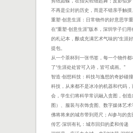
剪纸如蝶，在指尖轻细起舞；皮影似梦
不再是尘封的历史，而是不错亲手触摸
重塑·创意生涯：日常物件的好意思学
在“重塑·创意生涯”版本，深圳学子们
的札记本，酿成充满艺术气味的“生涯
提包。
从一个茶杯到一张书签，每一个物件都
了“生涯处处皆可入诗，皆可成画。”
智造·创想科技：科技与逸想的奇妙碰
科技，从来都不是冰冷的机器和代码，
会，学生们将科学常识融入贪图，创造
图）、服装与衣饰贪图、数字媒体艺术
佛将将来的城市带到咫尺；AI参与的
传艺·深圳有礼：城市回归的柔和传递