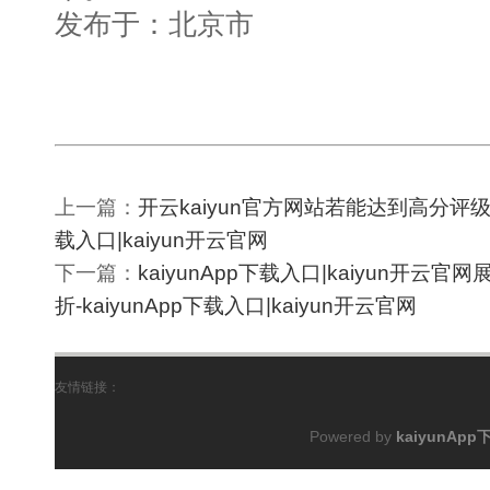
发布于：北京市
上一篇：
开云kaiyun官方网站若能达到高分评级（M
载入口|kaiyun开云官网
下一篇：
kaiyunApp下载入口|kaiyun开
折-kaiyunApp下载入口|kaiyun开云官网
友情链接：
Powered by
kaiyunAp