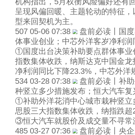
机构指出，5月权衡风险偏好还有
呈现风偏回暖、主题轮动的特征，
型来回契机为主。
507 05-06 07:38
盘前必读丨国度
体事业创业；中芯外洋客岁净利润同
①国度出台决策补助要点群体事业
指数集体收跌，纳斯达克中国金龙指
净利润同比下降23.3%，中芯外
534 03-28 07:38
盘前必读丨补助
种竖立多少措施发布；恒大汽车复
①补助外洋花消中心城市栽种竖立
思股三大指数集体收跌，纳指跌超2
③恒大汽车就股价及成交量不寻常
485 03-27 07:36
盘前必读丨央企