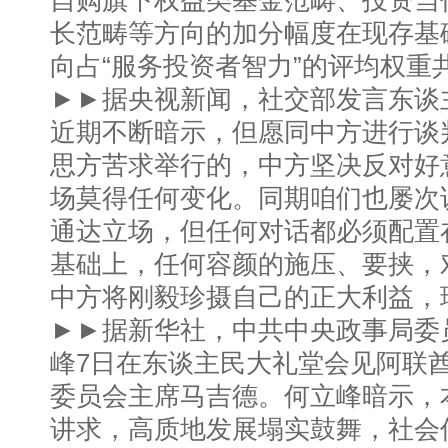
自购旗下权益类基金范畴、投资当
长范畴等方向的加分幅度在现存基
向占“服务投资者智力”的评均权重
►►据央视新闻，社交部发言东谈
近期不断暗示，但愿同中方进行谈
思方苦求举行的，中方坚决反对好
场莫得任何变化。同期咱们也屡次
通达立场，但任何对话都必须配置
基础上，任何容颜的施压、要挟，
中方将刚毅珍摄自己的正大利益，
►►据新华社，中共中央政事局委
峰7日在东谈主民大礼堂会见阿联
委员会主席马吉德。何立峰暗示，
讲求，高质地发展塌实鼓舞，社会