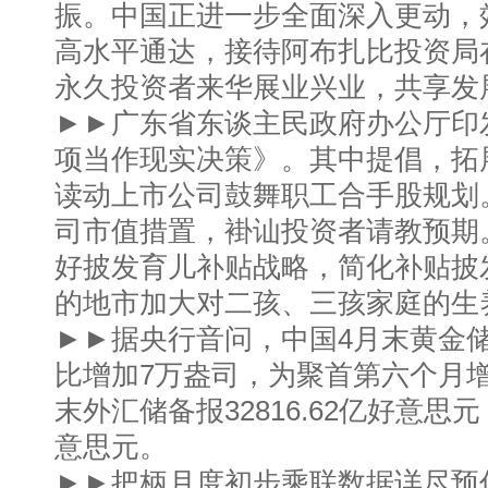
振。中国正进一步全面深入更动，
高水平通达，接待阿布扎比投资局
永久投资者来华展业兴业，共享发
►►广东省东谈主民政府办公厅印
项当作现实决策》。其中提倡，拓
读动上市公司鼓舞职工合手股规划
司市值措置，褂讪投资者请教预期
好披发育儿补贴战略，简化补贴披
的地市加大对二孩、三孩家庭的生
►►据央行音问，中国4月末黄金储
比增加7万盎司，为聚首第六个月
末外汇储备报32816.62亿好意思元
意思元。
►►把柄月度初步乘联数据详尽预