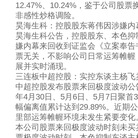
12.47%、10.24%，鉴于公司
非感性炒格调险。
昊海生科：控股股东蒋伟因涉嫌内
昊海生科公告，控股股东、本色抑
嫌内幕来回收到证监会《立案奉告
票无关，不影响公司日常运筹帷幄
展并实时涌现。
三连板中超控股：实控东谈主杨飞卖
中超控股发布股票来回极度波动公告
年4月30日、5月6日、5月7日聚
幅偏离值累计达到29.89%。近期
里部运筹帷幄环境未发生紧要变化
本公司股票来回极度波动时刻未买
票极度波动时刻，本色抑制东谈主