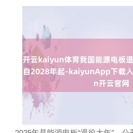
2025年是能源电板“退役大年”。