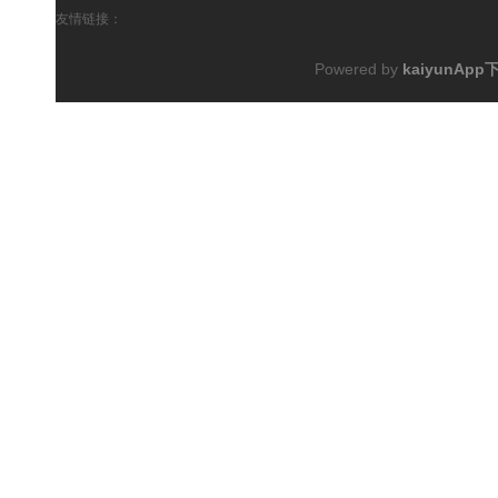
友情链接：
Powered by
kaiyunAp