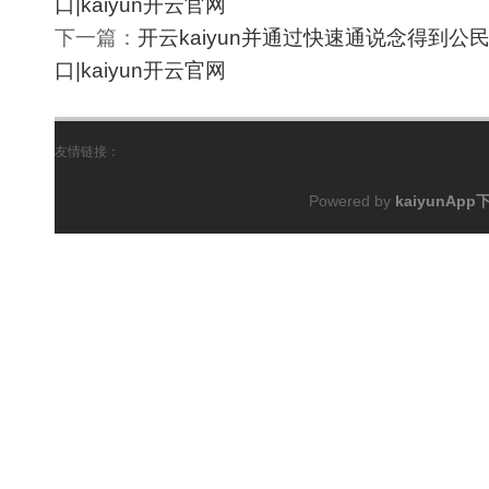
口|kaiyun开云官网
下一篇：
开云kaiyun并通过快速通说念得到公民身
口|kaiyun开云官网
友情链接：
Powered by
kaiyunAp