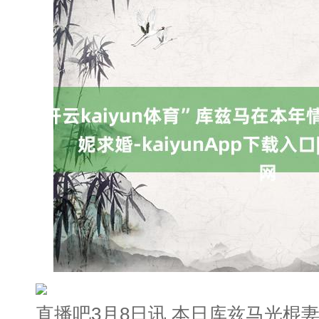
直播吧3月8日讯 本日库兹马光棍妻、