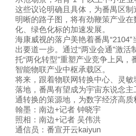
这些议论明确且具体，为番禺区制
明晰的路子图，将有劲鞭策产业在
化、绿色化标的加速发展。
海康威视的落户美艳着番禺“2104
出要道一步。通过“两业会通”激活
托“两化转型”重塑产业竞争上风，
智能物联产业中枢承载区。
将来，跟着物联网转换中心、灵敏
落地，番禺有望成为宇宙东说念主
通转换的策源地，为数字经济高质
翰墨：南边+记者 钟晓宇
照相：南边+记者 吴伟洪
通信员：番宣开云kaiyun