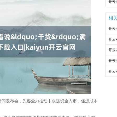
相
举行新闻发布会，先容鼎力推动中永远资金入市，促进成本