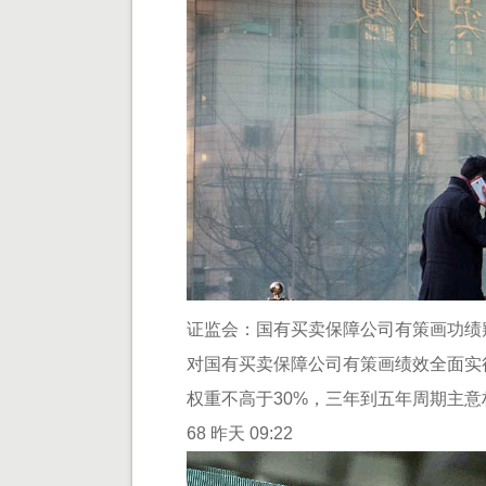
证监会：国有买卖保障公司有策画功绩
对国有买卖保障公司有策画绩效全面实
权重不高于30%，三年到五年周期主意
68 昨天 09:22