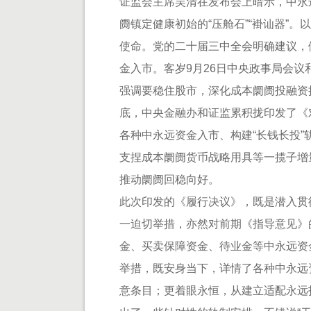
证监会主席吴清在发布会上暗示，中永
阓镇定健康初始的“压舱石”“褂讪器”
使命。党的二十届三中全会明确建议，
金入市。客岁9月26日中央政事局会
强调要稳住股市，深化成本阛阓投融资
底，中央金融办和证监累积拢印发了《
各种中永远资金入市、构建“长钱长投
支捏成本阛阓货币战略用具等一揽子增
推动阛阓回稳向好。
此次印发的《履行决议》，既是潜入贯
一迫切举措，亦然对前期《指导意见》
金、买卖保障资金、待业金等中永远资
举措，既安身当下，详情了各种中永远
意条目；更着眼永恒，从建立适配永远