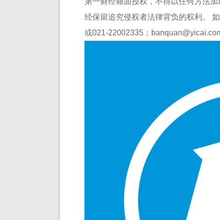
第一财经籍面授权，不得以任何方法加
经保留追究侵权者法律背负的权利。 如需
或021-22002335；banquan@yicai